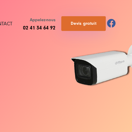
Appelez-nous
NTACT
D
e
v
i
s
g
r
a
t
u
i
t
02 41 34 64 92