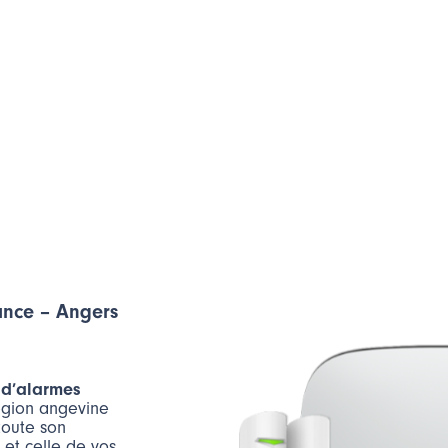
lance – Angers
 d’alarmes
gion angevine
toute son
n
et celle de vos