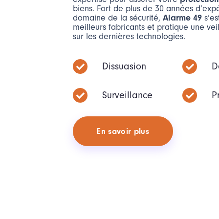
biens. Fort de plus de 30 années d’exp
domaine de la sécurité,
Alarme 49
s’es
meilleurs fabricants et pratique une vei
sur les dernières technologies.
Dissuasion
D
Surveillance
P
E
n
s
a
v
o
i
r
p
l
u
s