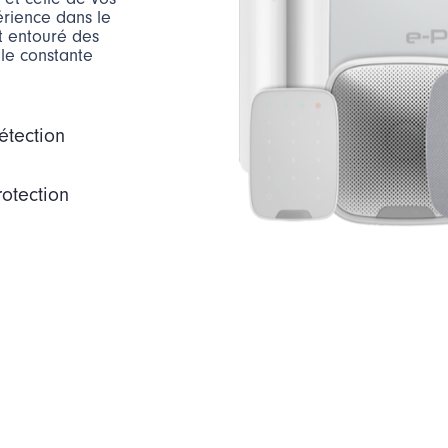
érience dans le
t entouré des
lle constante
étection
rotection