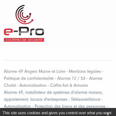
Alarme 49 Angers Maine et Loire
-
Mentions légales
-
Politique de confidentialité
-
Alarme 72 / 53
-
Alarme
Cholet
-
Automatisation
-
Coffre-fort & Armoire
Alarme 49, installateur de systèmes d'alarme maison,
appartement, locaux d'entreprises - Télésurveillance -
Automatisation - Protection des biens et des personnes -
This site uses cookies and gives you control over what you want
Sécurité et dissuasion contre le vol & les effractions en
X