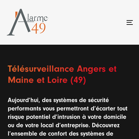
Skip
Skip
links
to
primary
To
navigation
na
Skip
to
content
Télésurveillance Angers et
Maine et Loire (49)
Aujourd’hui, des systèmes de sécurité
performants vous permettront d’écarter tout
risque potentiel d’intrusion à votre domicile
ou de votre local d’entreprise. Découvrez
l’ensemble de confort des systèmes de