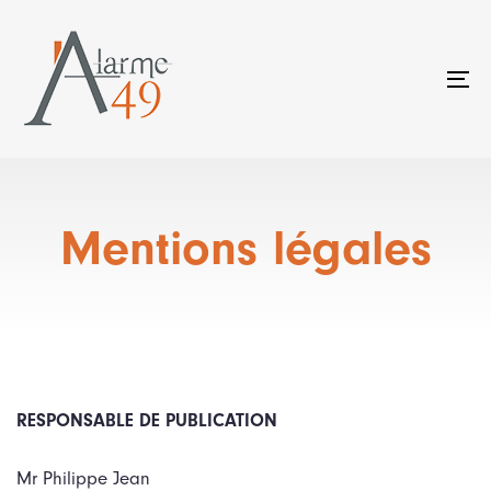
Skip
Skip
links
to
primary
To
navigation
na
Skip
to
content
Mentions légales
RESPONSABLE DE PUBLICATION
Mr Philippe Jean