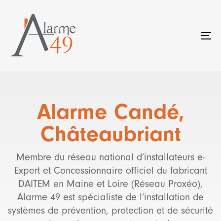
Skip
Skip
links
to
primary
To
navigation
na
Skip
to
content
Alarme Candé,
Châteaubriant
Membre du réseau national d’installateurs e-
Expert et Concessionnaire officiel du fabricant
DAITEM en Maine et Loire (Réseau Proxéo),
Alarme 49 est spécialiste de l’installation de
systèmes de prévention, protection et de sécurité