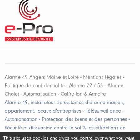
Alarme 49 Angers Maine et Loire
-
Mentions légales
-
Politique de confidentialité
-
Alarme 72 / 53
-
Alarme
Cholet
-
Automatisation
-
Coffre-fort & Armoire
Alarme 49, installateur de systèmes d'alarme maison,
appartement, locaux d'entreprises - Télésurveillance -
Automatisation - Protection des biens et des personnes -
Sécurité et dissuasion contre le vol & les effractions en
Maine et Loire (49), Loire Atlantique (44), Mayenne (53), &
This site uses cookies and gives you control over what you want
X