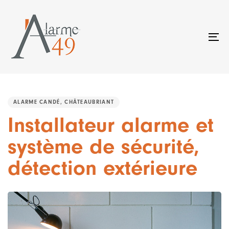
Skip
Skip
links
to
primary
To
navigation
na
Skip
to
PUBLISHED
content
IN:
ALARME CANDÉ, CHÂTEAUBRIANT
Installateur alarme et
système de sécurité,
détection extérieure