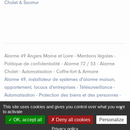
Cholet & Saumur
Alarme 49 Angers Maine et Loire
-
Mentions légales
-
Politique de confidentialité
-
Alarme 72 / 53
-
Alarme
Cholet
-
Automatisation
-
Coffre-fort & Armoire
Alarme 49, installateur de systèmes d'alarme maison,
appartement, locaux d'entreprises - Télésurveillance -
Automatisation - Protection des biens et des personnes -
Sécurité et dissuasion contre le vol & les effractions en
This site uses cookies and gives you control over what you want
X
Maine et Loire (49), Loire Atlantique (44), Mayenne (53), &
to activate
Sarthe (72) - Région Pays de Loire
OK, accept all
Deny all cookies
Personalize
Privacy policy