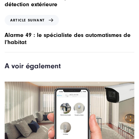
i
détection extérieure
c
l
A
ARTICLE SUIVANT
e
r
p
t
Alarme 49 : le spécialiste des automatismes de
r
i
l’habitat
é
c
c
l
é
e
A voir également
d
s
e
u
n
i
t
v
a
n
t