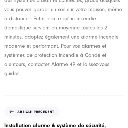
des systèmes d’alarme connectés, grâce auxquels
vous pouvez garder un œil sur votre maison, même
à distance ! Enfin, parce qu’un incendie
domestique survient en moyenne toutes les 2
minutes, adoptez également une alarme incendie
moderne et performant. Pour vos alarmes et
systèmes de protection incendie à Candé et
alentours, contactez Alarme 49 et laissez-vous
guider.
A
ARTICLE PRÉCÉDENT
r
t
Installation alarme & système de sécurité,