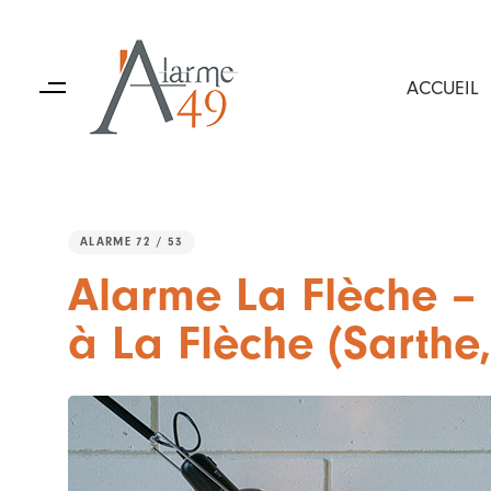
Skip
Skip
links
to
primary
ACCUEIL
navigation
Skip
to
content
ALARME 72 / 53
PUBLISHED
Alarme La Flèche – 
IN:
à La Flèche (Sarthe,