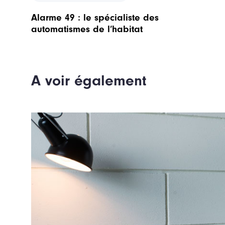
r
t
Alarme 49 : le spécialiste des
i
automatismes de l’habitat
c
l
e
p
A voir également
r
é
c
é
d
e
n
t