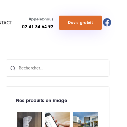
Appelez-nous
NTACT
D
e
v
i
s
g
r
a
t
u
i
t
02 41 34 64 92
Rechercher :
Nos produits en image