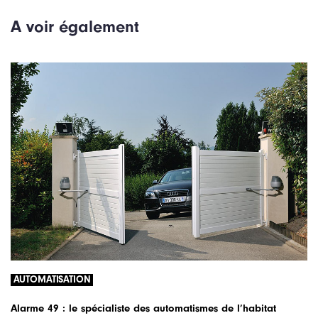
é
l
A voir également
c
e
é
s
d
u
e
i
n
v
t
a
n
t
AUTOMATISATION
Alarme 49 : le spécialiste des automatismes de l’habitat