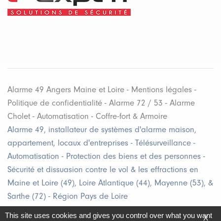
Alarme 49 Angers Maine et Loire
-
Mentions légales
-
Politique de confidentialité
-
Alarme 72 / 53
-
Alarme
Cholet
-
Automatisation
-
Coffre-fort & Armoire
Alarme 49, installateur de systèmes d'alarme maison,
appartement, locaux d'entreprises - Télésurveillance -
Automatisation - Protection des biens et des personnes -
Sécurité et dissuasion contre le vol & les effractions en
Maine et Loire (49), Loire Atlantique (44), Mayenne (53), &
Sarthe (72) - Région Pays de Loire
This site uses cookies and gives you control over what you want
X