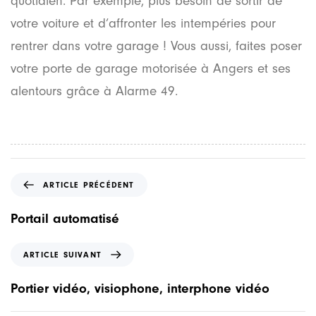
quotidien. Par exemple, plus besoin de sortir de
votre voiture et d’affronter les intempéries pour
rentrer dans votre garage ! Vous aussi, faites poser
votre porte de garage motorisée à Angers et ses
alentours grâce à Alarme 49.
A
ARTICLE PRÉCÉDENT
r
t
Portail automatisé
i
c
A
ARTICLE SUIVANT
l
r
e
t
Portier vidéo, visiophone, interphone vidéo
p
i
r
c