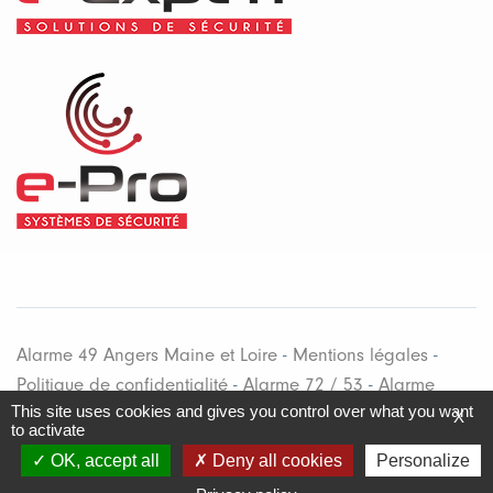
Alarme 49 Angers Maine et Loire
-
Mentions légales
-
Politique de confidentialité
-
Alarme 72 / 53
-
Alarme
This site uses cookies and gives you control over what you want
Cholet
-
Automatisation
-
Coffre-fort & Armoire
X
to activate
Alarme 49, installateur de systèmes d'alarme maison,
OK, accept all
Deny all cookies
Personalize
appartement, locaux d'entreprises - Télésurveillance -