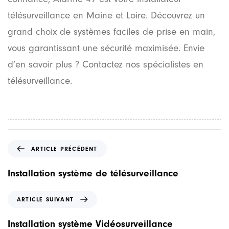
télésurveillance en Maine et Loire. Découvrez un
grand choix de systèmes faciles de prise en main,
vous garantissant une sécurité maximisée. Envie
d’en savoir plus ? Contactez nos spécialistes en
télésurveillance.
A
ARTICLE PRÉCÉDENT
r
t
Installation système de télésurveillance
i
c
A
ARTICLE SUIVANT
l
r
e
t
Installation système Vidéosurveillance
p