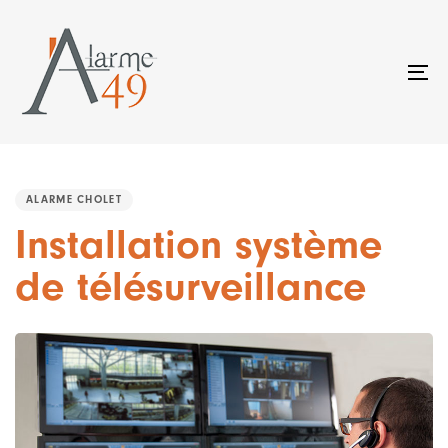
Skip
Skip
links
to
primary
To
navigation
na
Skip
to
PUBLISHED
content
IN:
ALARME CHOLET
Installation système
de télésurveillance