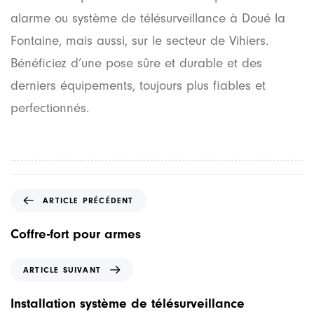
alarme ou système de télésurveillance à Doué la
Fontaine, mais aussi, sur le secteur de Vihiers.
Bénéficiez d’une pose sûre et durable et des
derniers équipements, toujours plus fiables et
perfectionnés.
A
ARTICLE PRÉCÉDENT
r
t
Coffre-fort pour armes
i
c
A
ARTICLE SUIVANT
l
r
e
t
Installation système de télésurveillance
p
i