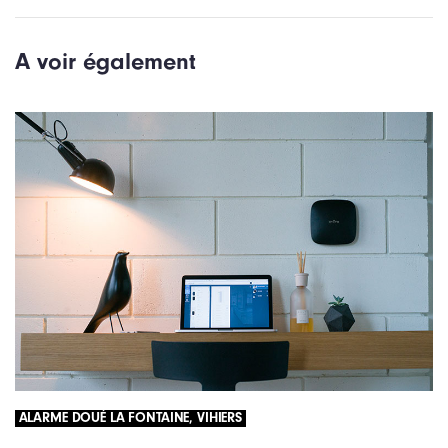
r
c
é
l
A voir également
c
e
é
s
d
u
e
i
n
v
t
a
n
t
ALARME DOUÉ LA FONTAINE, VIHIERS