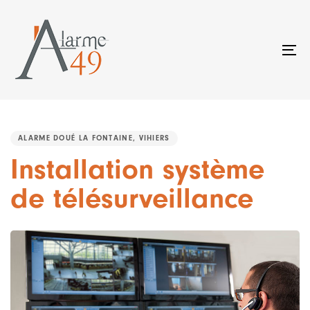
Skip
Skip
links
to
primary
To
navigation
na
Skip
to
PUBLISHED
content
IN:
ALARME DOUÉ LA FONTAINE, VIHIERS
Installation système
de télésurveillance